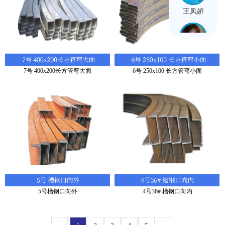
王凤娇
闫思雨
7号 400x200长方管弯大面
6号 250x100 长方管弯小面
5号槽钢口向外
4号36# 槽钢口向内