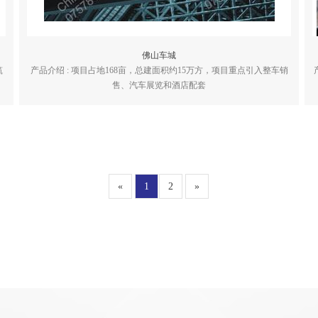
佛山车城
筑
产品介绍 : 项目占地168亩，总建面积约15万方，项目重点引入整车销
售、汽车展览和酒店配套
«
1
2
»