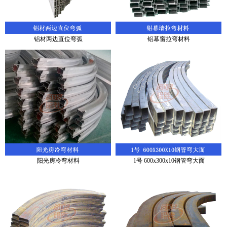
铝材两边直位弯弧
铝幕窗拉弯材料
阳光房冷弯材料
1号 600x300x10钢管弯大面