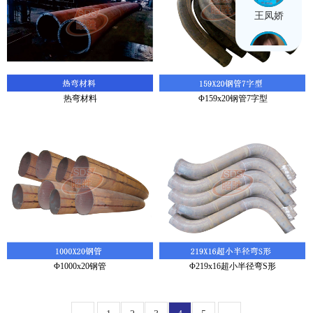
王凤娇
闫思雨
热弯材料
Φ159x20钢管7字型
Φ1000x20钢管
Φ219x16超小半径弯S形